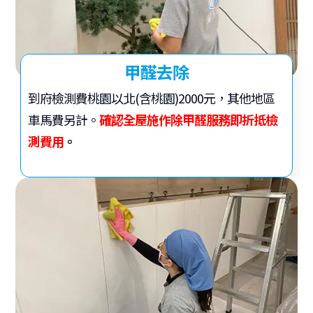
甲醛去除
到府檢測費桃園以北(含桃園)2000元，其他地區
車馬費另計。
確認全屋施作除甲醛服務即折抵檢
測費用
。