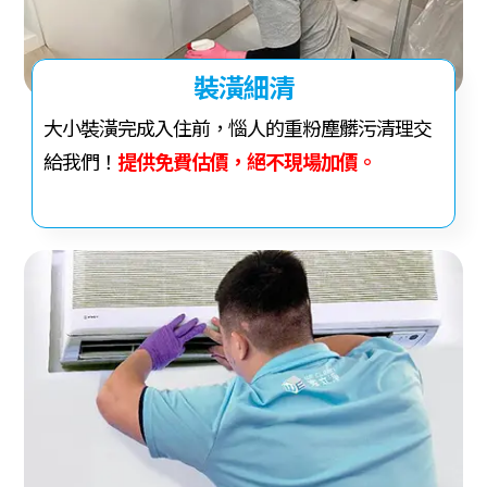
裝潢細清
大小裝潢完成入住前，惱人的重粉塵髒污清理交
給我們！
提供
免費估價，絕不現場加價。